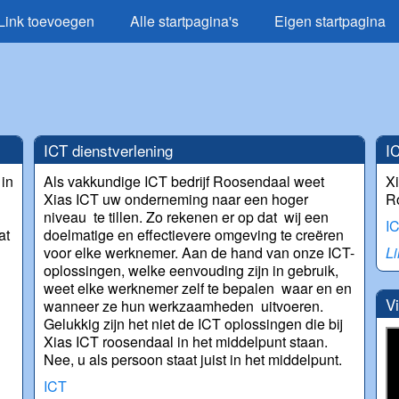
Link toevoegen
Alle startpagina's
Eigen startpagina
ICT dienstverlening
IC
 in
Als vakkundige ICT bedrijf Roosendaal weet
Xi
Xias ICT uw onderneming naar een hoger
R
niveau te tillen. Zo rekenen er op dat wij een
IC
at
doelmatige en effectievere omgeving te creëren
voor elke werknemer. Aan de hand van onze ICT-
L
oplossingen, welke eenvouding zijn in gebruik,
weet elke werknemer zelf te bepalen waar en en
V
wanneer ze hun werkzaamheden uitvoeren.
Gelukkig zijn het niet de ICT oplossingen die bij
Xias ICT roosendaal in het middelpunt staan.
Nee, u als persoon staat juist in het middelpunt.
ICT